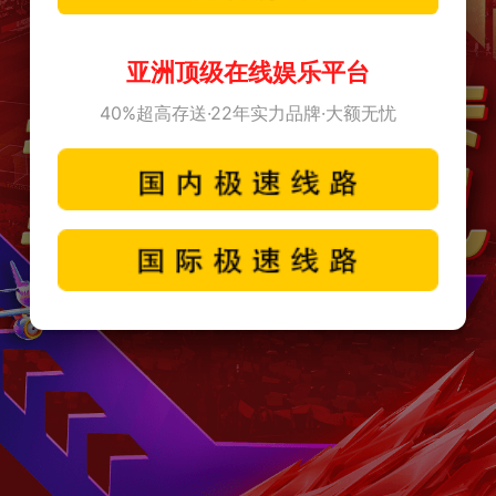
亚洲顶级在线娱乐平台
40%超高存送·22年实力品牌·大额无忧